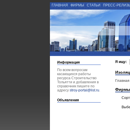
ГЛАВНАЯ
ФИРМЫ
СТАТЬИ
ПРЕСС-РЕЛИЗ
Я ищу:
Информация
По всем вопросам
Изоля
касающихся работы
ресурса Строительство
Главная
Тольятти и добавления в
справочник пишите по
Фирмы
адресу
stroy-portal@list.ru
.
Сорт
Объявления
Выбе