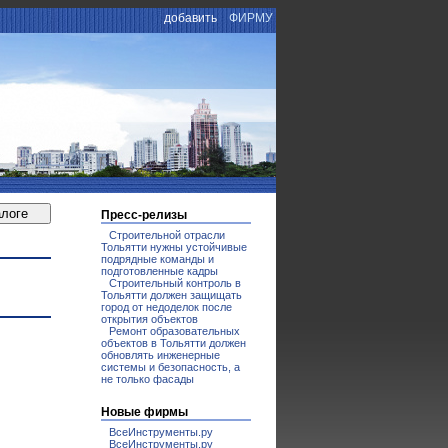
добавить
ФИРМУ
И
Пресс-релизы
Строительной отрасли
Тольятти нужны устойчивые
подрядные команды и
подготовленные кадры
Строительный контроль в
Тольятти должен защищать
город от недоделок после
открытия объектов
Ремонт образовательных
объектов в Тольятти должен
обновлять инженерные
системы и безопасность, а
не только фасады
Новые фирмы
ВсеИнструменты.ру
ВсеИнструменты.ру