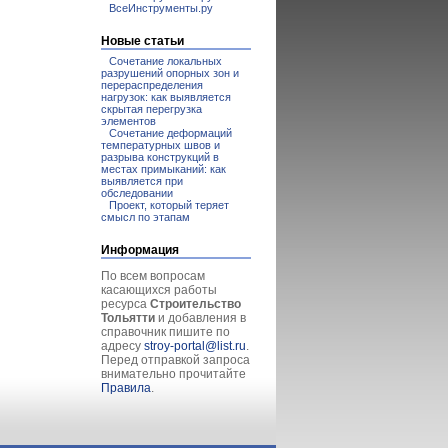
ВсеИнструменты.ру
Новые статьи
Сочетание локальных
разрушений опорных зон и
перераспределения
нагрузок: как выявляется
скрытая перегрузка
элементов
Сочетание деформаций
температурных швов и
разрыва конструкций в
местах примыканий: как
выявляется при
обследовании
Проект, который теряет
смысл по этапам
Информация
По всем вопросам
касающихся работы
ресурса
Строительство
Тольятти
и добавления в
справочник пишите по
адресу
stroy-portal@list.ru
.
Перед отправкой запроса
внимательно прочитайте
Правила
.