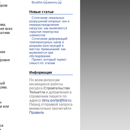
,
ВсеИнструменты.ру
вором
Новые статьи
Сочетание локальных
разрушений опорных зон и
ома,
перераспределения
нагрузок: как выявляется
ия всех
скрытая перегрузка
натики
элементов
Сочетание деформаций
температурных швов и
разрыва конструкций в
местах примыканий: как
нии
выявляется при
.
обследовании
Проект, который теряет
уровня
смысл по этапам
Информация
По всем вопросам
ный
касающихся работы
дома.
ресурса
Строительство
Тольятти
и добавления в
справочник пишите по
адресу
stroy-portal@list.ru
.
и
Перед отправкой запроса
и или
внимательно прочитайте
Правила
.
ся
а