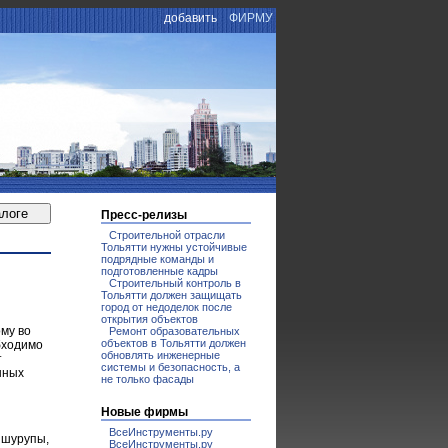
добавить
ФИРМУ
И
Пресс-релизы
Строительной отрасли
Тольятти нужны устойчивые
подрядные команды и
подготовленные кадры
Строительный контроль в
Тольятти должен защищать
город от недоделок после
открытия объектов
му во
Ремонт образовательных
объектов в Тольятти должен
бходимо
обновлять инженерные
т
системы и безопасность, а
нных
не только фасады
Новые фирмы
ВсеИнструменты.ру
 шурупы,
ВсеИнструменты.ру