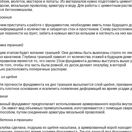
лобзик, молоток, мастерок и лопаты. Из материалов нужно подготовить цемент
доски, вязальную проволоку, арматуру и воду. Для работы с цементным раст
тся бетономешалка.
роения
чем приступать к работе с фундаментом, необходимо иметь план будущего д
информацией о количестве и габаритах стен и простенков. Схему расположен
ше перенести на грунт, забить в нужных местах колышки и натянуть на них ка
.
вка траншей
им этапом будет копание траншей. Они должны быть выкопаны строго по ли
х канатиков. Глубина траншей зависит от количества этажей в будущем доме
правилом является то, что около 15см фундамента должны выступать выше 
ля того, чтобы эта часть была ровной, из досок делают опалубку, в которой
ьно расположить поперечные распорки.
 из щебня
для прочности фундамента на дно траншеи высыпается слой щебня, призван
ть плотное основание и исключить появление деформаций во время усадки 
ание
анный фундамент предполагает использование армированного короба внутр
 Он имеет вид объемных прямоугольников, изготавливается с помощью сварк
способом, путем соединения арматуры вязальной проволокой.
 бетона в траншеи
алубка сделана, подушка из щебня насыпана, а армированный короб находит
раншеи, приходит время заливки фундамента. Так как данный вид фундамент