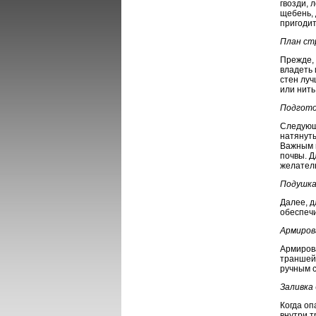
гвозди, 
щебень, 
пригоди
План ст
Прежде, 
владеть 
стен луч
или нить
Подгото
Следующ
натянуты
Важным 
почвы. Д
желател
Подушка
Далее, 
обеспечи
Армиров
Армиров
траншей.
ручным 
Заливка
Когда оп
внутри т