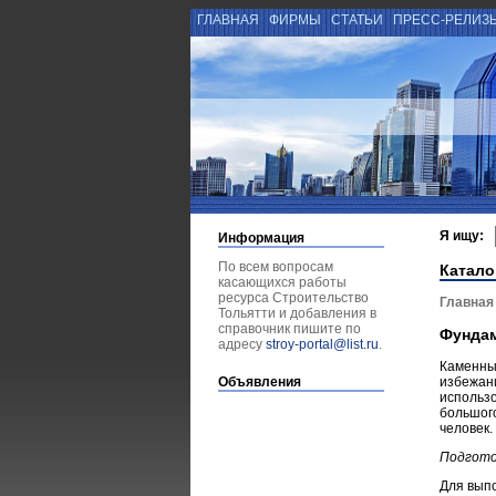
ГЛАВНАЯ
ФИРМЫ
СТАТЬИ
ПРЕСС-РЕЛИЗ
Я ищу:
Информация
По всем вопросам
Катало
касающихся работы
ресурса Строительство
Главная
Тольятти и добавления в
справочник пишите по
Фундам
адресу
stroy-portal@list.ru
.
Каменные
Объявления
избежан
использо
большог
человек.
Подгото
Для выпо