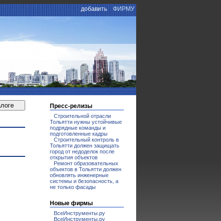
добавить
ФИРМУ
И
Пресс-релизы
Строительной отрасли
Тольятти нужны устойчивые
подрядные команды и
подготовленные кадры
Строительный контроль в
Тольятти должен защищать
город от недоделок после
открытия объектов
Ремонт образовательных
объектов в Тольятти должен
обновлять инженерные
системы и безопасность, а
не только фасады
Новые фирмы
ВсеИнструменты.ру
ВсеИнструменты.ру