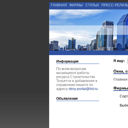
ГЛАВНАЯ
ФИРМЫ
СТАТЬИ
ПРЕСС-РЕЛИЗ
Я ищу:
Информация
По всем вопросам
Окна, с
касающихся работы
ресурса Строительство
Главная
Тольятти и добавления в
справочник пишите по
Фирмы
адресу
stroy-portal@list.ru
.
Сорт
Объявления
Выбе