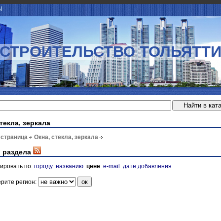
Ы
СТРОИТЕЛЬСТВО ТОЛЬЯТТ
текла, зеркала
 страница
Окна, стекла, зеркала
 раздела
ировать по:
городу
названию
цене
e-mail
дате добавления
рите регион: