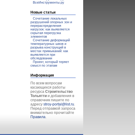
ВсеИнструменты.ру
Новые статьи
Сочетание локальных
разрушений опорных зон и
перераспределения
нагрузок: как выявляется
скрытая перегрузка
элементов
Сочетание деформаций
температурных швов и
разрыва конструкций в
местах примыканий: как
выявляется при
обследовании
Проект, который теряет
смысл по этапам
Информация
По всем вопросам
касающихся работы
ресурса
Строительство
Тольятти
и добавления в
справочник пишите по
адресу
stroy-portal@list.ru
.
Перед отправкой запроса
внимательно прочитайте
Правила
.