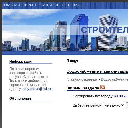
ГЛАВНАЯ
ФИРМЫ
СТАТЬИ
ПРЕСС-РЕЛИЗЫ
СТРОИТЕЛ
Я ищу:
Информация
По всем вопросам
Водоснабжение и канализаци
касающихся работы
ресурса Строительство
Главная страница
Водоснабжение
Тольятти и добавления в
справочник пишите по
Фирмы раздела
адресу
stroy-portal@list.ru
.
Сортировать по:
городу
назван
Объявления
Выберите регион: