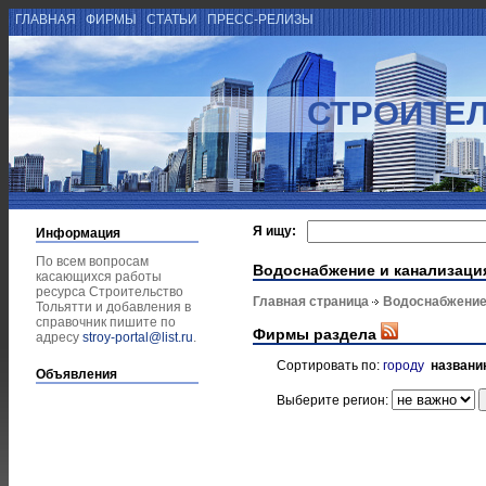
ГЛАВНАЯ
ФИРМЫ
СТАТЬИ
ПРЕСС-РЕЛИЗЫ
СТРОИТЕЛ
Я ищу:
Информация
По всем вопросам
Водоснабжение и канализаци
касающихся работы
ресурса Строительство
Главная страница
Водоснабжение
Тольятти и добавления в
справочник пишите по
Фирмы раздела
адресу
stroy-portal@list.ru
.
Сортировать по:
городу
названи
Объявления
Выберите регион: