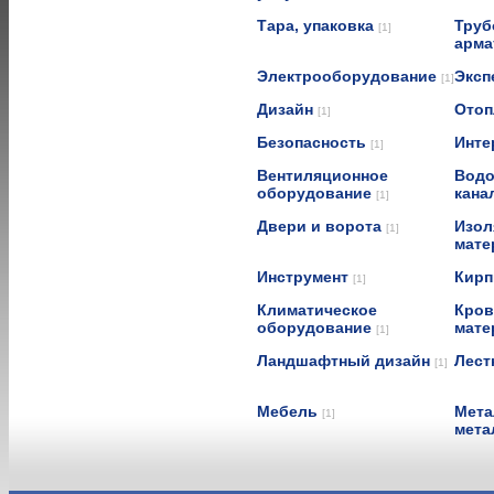
Тара, упаковка
Труб
[1]
арма
Электрооборудование
Эксп
[1]
Дизайн
Отоп
[1]
Безопасность
Инте
[1]
Вентиляционное
Водо
оборудование
кана
[1]
Двери и ворота
Изол
[1]
мат
Инструмент
Кирп
[1]
Климатическое
Кров
оборудование
мат
[1]
Ландшафтный дизайн
Лест
[1]
Мебель
Мета
[1]
мета