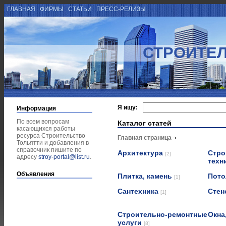
ГЛАВНАЯ
ФИРМЫ
СТАТЬИ
ПРЕСС-РЕЛИЗЫ
СТРОИТЕЛ
Я ищу:
Информация
По всем вопросам
Каталог статей
касающихся работы
ресурса Строительство
Главная страница
Тольятти и добавления в
справочник пишите по
Архитектура
Стро
[2]
адресу
stroy-portal@list.ru
.
техн
Объявления
Плитка, камень
Пот
[1]
Сантехника
Стен
[1]
Строительно-ремонтные
Окна
услуги
[8]