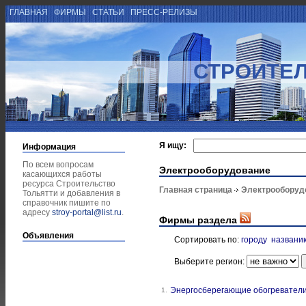
ГЛАВНАЯ
ФИРМЫ
СТАТЬИ
ПРЕСС-РЕЛИЗЫ
СТРОИТЕЛ
Я ищу:
Информация
По всем вопросам
Электрооборудование
касающихся работы
ресурса Строительство
Главная страница
Электрооборуд
Тольятти и добавления в
справочник пишите по
адресу
stroy-portal@list.ru
.
Фирмы раздела
Объявления
Сортировать по:
городу
названи
Выберите регион:
Энергосберегающие обогревател
1.