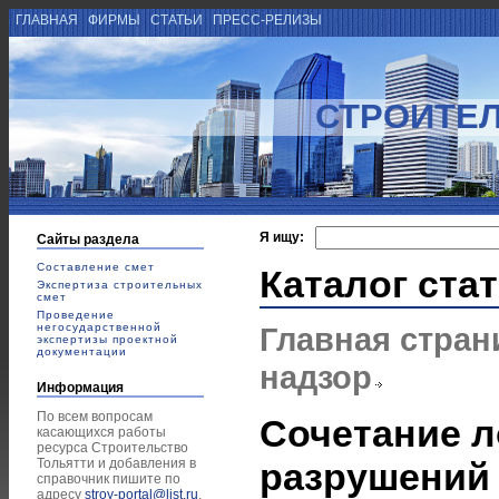
ГЛАВНАЯ
ФИРМЫ
СТАТЬИ
ПРЕСС-РЕЛИЗЫ
СТРОИТЕЛ
Я ищу:
Сайты раздела
Составление смет
Каталог ста
Экспертиза строительных
смет
Проведение
негосударственной
Главная стран
экспертизы проектной
документации
надзор
Информация
По всем вопросам
Сочетание 
касающихся работы
ресурса Строительство
Тольятти и добавления в
разрушений 
справочник пишите по
адресу
stroy-portal@list.ru
.